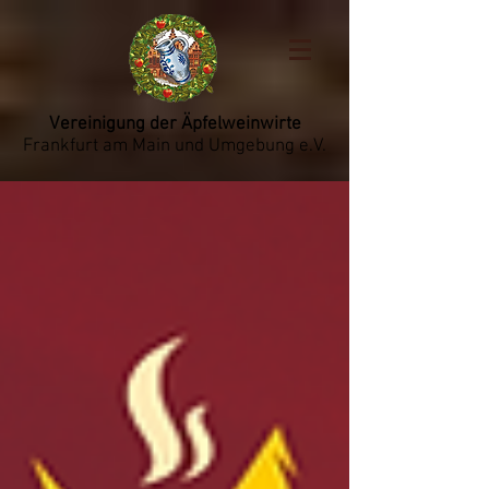
Vereinigung der Äpfelweinwirte
Frankfurt am Main und Umgebung e.V.