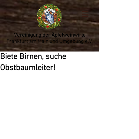
Vereinigung der Äpfelweinwirte
Frankfurt am Main und Umgebung e.V.
Biete Birnen, suche
Obstbaumleiter!