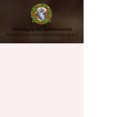
Vereinigung der Äpfelweinwirte
Frankfurt am Main und Umgebung e.V.