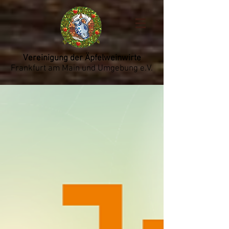
Vereinigung der Äpfelweinwirte
Frankfurt am Main und Umgebung e.V.