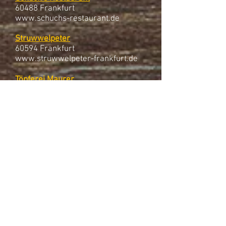
60488 Frankfurt
www.schuchs-restaurant.de
Struwwelpeter
60594 Frankfurt
www.struwwelpeter-frankfurt.de
Töpferei Maurer
60594 Frankfurt
www.bembel-maurer.de
Zum Eichkatzerl
60594 Frankfurt
www.eichkatzerl.de
Zum Gemalten Haus
60594 Frankfurt
www.zumgemaltenhaus.de
Zum Lahmen Esel
60439 Frankfurt
www.lahmer-esel.de