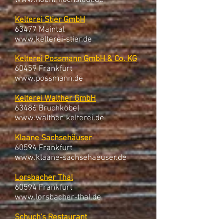
www.hoehl-hochstadt.de
Kelterei Stier GmbH
63477 Maintal
www.kelterei-stier.de
Kelterei Possmann
GmbH & Co. KG
60459 Frankfurt
www.possmann.de
Kelterei Walther GmbH
63486 Bruchköbel
www.walther-kelterei.de
Klaane Sachsehäuser
60594 Frankfurt
www.klaane-sachsehaeuser.de
Lorsbacher Thal
60594 Frankfurt
www.lorsbacher-thal.de
Schuch's Restaurant