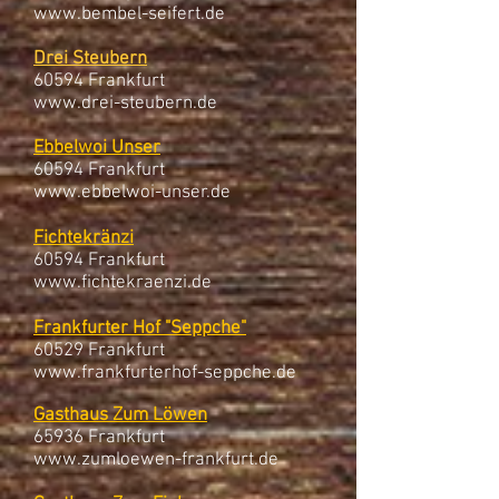
www.bembel-seifert.de
Drei Steubern
60594 Frankfurt
www.drei-steubern.de
Ebbelwoi Unser
60594 Frankfurt
www.ebbelwoi-unser.de
Fichtekränzi
60594 Frankfurt
www.fichtekraenzi.de
Frankfurter Hof "Seppche"
60529 Frankfurt
www.frankfurterhof-seppche.de
Gasthaus Zum Löwen
65936 Frankfurt
www.zumloewen-frankfurt.de