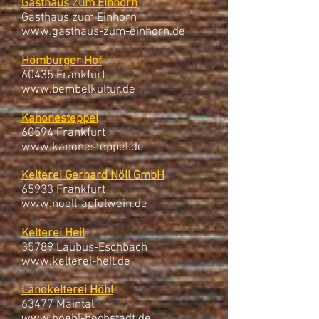
Gasthaus Zum Einhorn
Gasthaus zum Einhorn
www.gasthaus-zum-einhorn.de
Homburger Hof
60435 Frankfurt
www.bembelkultur.de
Kanonesteppel
60594 Frankfurt
www.kanonesteppel.de
Kelterei Gerhard Nöll GmbH
65933 Frankfurt
www.noell-apfelwein.de
Kelterei Heil
35789 Laubus-Eschbach
www.kelterei-heil.de
Landkelterei Höhl
63477 Maintal