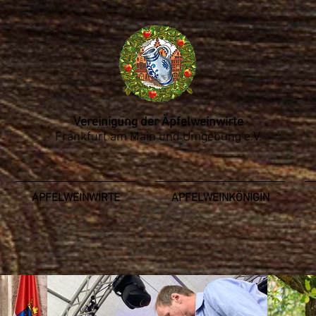
Vereinigung der Äpfelweinwirte
Frankfurt am Main und Umgebung e.V.
APFELWEINWIRTE
APFELWEINKÖNIGIN