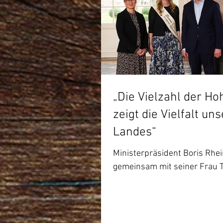
„Die Vielzahl der Ho
zeigt die Vielfalt un
Landes“
Ministerpräsident Boris Rhe
gemeinsam mit seiner Frau 
Rhein die Frankfurter Apfel
Larissa I. im...