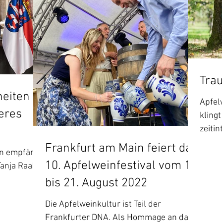
Tra
heiten
Apfel
seres
klingt
zeiti
Königi
Frankfurt am Main feiert das
in empfängt
10. Apfelweinfestival vom 12.
Tanja Raab-
weinkönigin
bis 21. August 2022
Die Apfelweinkultur ist Teil der
Frankfurter DNA. Als Hommage an das